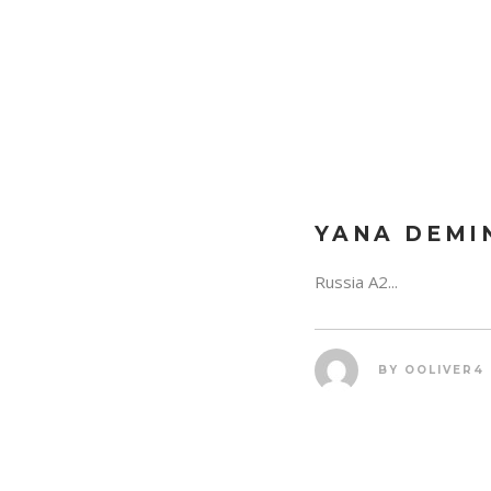
YANA DEMI
Russia A2...
BY
OOLIVER4