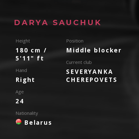
DARYA SAUCHUK
Height
Position
180 cm /
Middle blocker
5'11" ft
Current club
Hand
SEVERYANKA
Right
CHEREPOVETS
Age
24
Nationality
Belarus