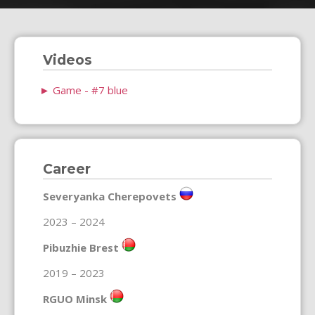
Videos
►
Game - #7 blue
Career
Severyanka Cherepovets
2023 – 2024
Pibuzhie Brest
2019 – 2023
RGUO Minsk