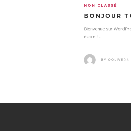
NON CLASSÉ
BONJOUR T
Bienvenue sur WordPres
écrire ! ...
BY
OOLIVER4