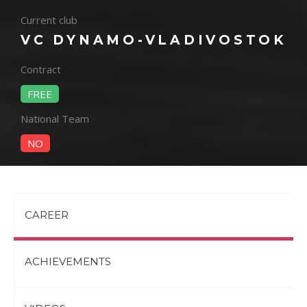
Current club
VC DYNAMO-VLADIVOSTOK
Contract
FREE
National Team
NO
CAREER
ACHIEVEMENTS