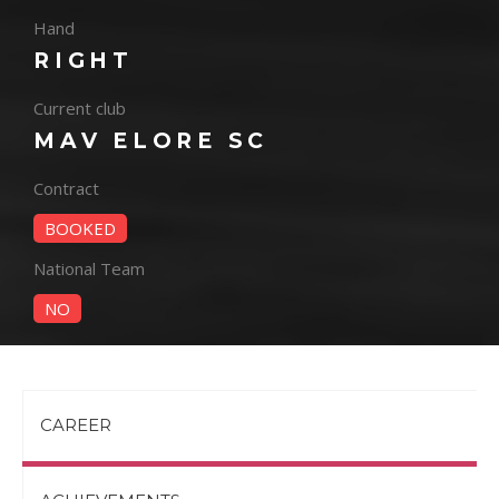
Hand
RIGHT
Current club
MAV ELORE SC
Contract
BOOKED
National Team
NO
CAREER