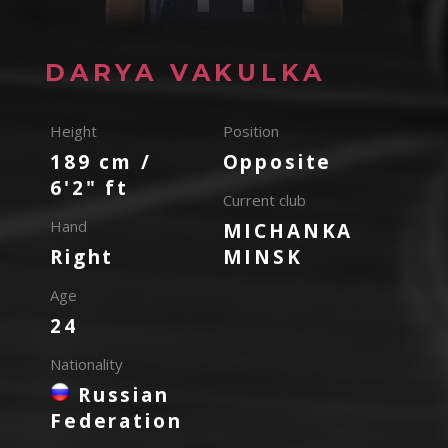
DARYA VAKULKA
Height
Position
189 cm /
Opposite
6'2" ft
Current club
Hand
MICHANKA
Right
MINSK
Age
24
Nationality
Russian
Federation